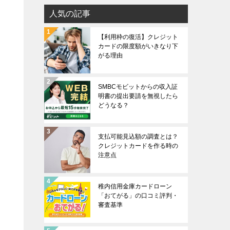
人気の記事
【利用枠の復活】クレジット
引
カードの限度額がいきなり下
がる理由
SMBCモビットからの収入証
明書の提出要請を無視したら
どうなる？
支払可能見込額の調査とは？
クレジットカードを作る時の
注意点
稚内信用金庫カードローン
「おてがる」の口コミ評判・
、
審査基準