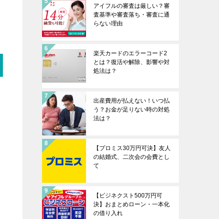
アイフルの審査は厳しい？審
査基準や審査落ち・審査に通
らない理由
楽天カードのエラーコード2
とは？復活や解除、影響や対
処法は？
、
出産費用が払えない！いつ払
う？お金が足りない時の対処
法は？
【プロミス30万円可決】友人
の結婚式、二次会の会費とし
て
【ビジネクスト500万円可
決】おまとめローン・一本化
の借り入れ