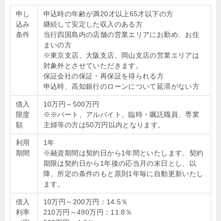
申し
申込時の年齢が満20才以上65才以下の方
込み
継続して安定した収入のある方
条件
当行四国島内の店舗の営業エリアにお勤め、お住
まいの方
※東京支店、大阪支店、岡山支店の営業エリアは
対象外とさせていただきます。
保証会社の保証・再保証を得られる方
申込時、高知銀行のローンについて延滞がない方
借入
10万円～500万円
限度
※※パート、アルバイト、臨時・嘱託職員、専業
額
主婦等の方は50万円以内となります。
利用
1年
期間
※融資期間は契約日から1年間といたします。契約
期限は契約日から1年後の応当月の末日とし、以
降、所定の条件のもと原則1年毎に自動更新いたし
ます。
借入
10万円～200万円：14.5％
利率
210万円～490万円：11.8％