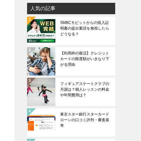
人気の記事
SMBCモビットからの収入証
明書の提出要請を無視したら
どうなる？
【利用枠の復活】クレジット
カードの限度額がいきなり下
がる理由
フィギュアスケートクラブの
月謝は？個人レッスンの料金
や年間費用は？
東京スター銀行スターカード
ローンの口コミ評判・審査基
準