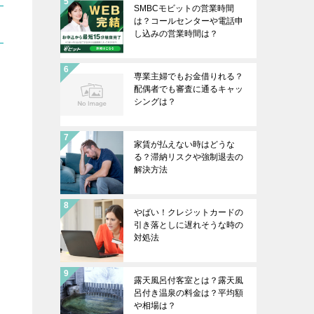
SMBCモビットの営業時間
は？コールセンターや電話申
し込みの営業時間は？
専業主婦でもお金借りれる？
配偶者でも審査に通るキャッ
シングは？
家賃が払えない時はどうな
る？滞納リスクや強制退去の
解決方法
やばい！クレジットカードの
引き落としに遅れそうな時の
対処法
露天風呂付客室とは？露天風
呂付き温泉の料金は？平均額
や相場は？