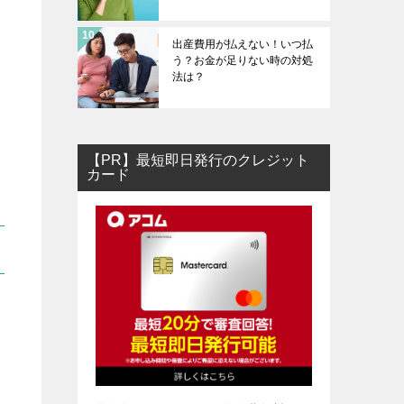
出産費用が払えない！いつ払
う？お金が足りない時の対処
法は？
、
【PR】最短即日発行のクレジット
カード
も