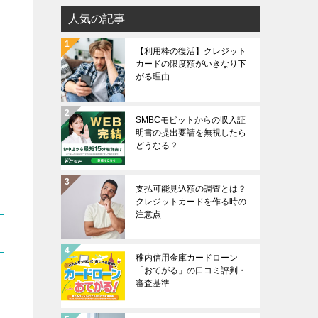
す
人気の記事
【利用枠の復活】クレジット
カードの限度額がいきなり下
がる理由
数
SMBCモビットからの収入証
明書の提出要請を無視したら
どうなる？
支払可能見込額の調査とは？
クレジットカードを作る時の
注意点
稚内信用金庫カードローン
「おてがる」の口コミ評判・
審査基準