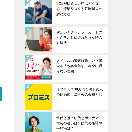
家賃が払えない時はどうな
る？滞納リスクや強制退去の
解決方法
やばい！クレジットカードの
引き落としに遅れそうな時の
対処法
アイフルの審査は厳しい？審
査基準や審査落ち・審査に通
らない理由
【プロミス30万円可決】友人
の結婚式、二次会の会費とし
て
餅代とは？餅代とボーナス・
賞与の違いは？餅代の相場や
平均額は？