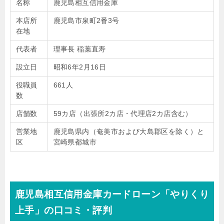
名称
鹿児島相互信用金庫
本店所
鹿児島市泉町2番3号
在地
代表者
理事長 稲葉直寿
設立日
昭和6年2月16日
役職員
661人
数
店舗数
59カ店（出張所2カ店・代理店2カ店含む）
営業地
鹿児島県内（奄美市および大島郡区を除く）と
区
宮崎県都城市
鹿児島相互信用金庫カードローン「やりくり
上手」の口コミ・評判