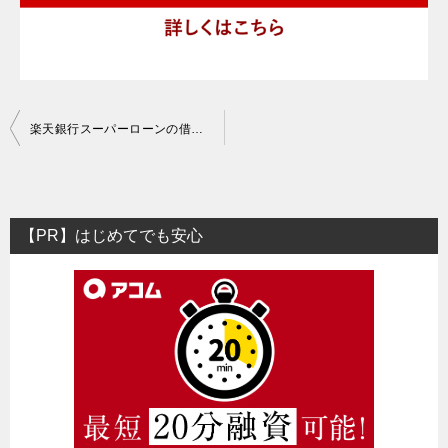
投
楽天銀行スーパーローンの借入方法は？振込時間や受付期間、借入の手順は？
稿
ナ
ビ
【PR】はじめてでも安心
ゲ
ー
シ
ョ
ン