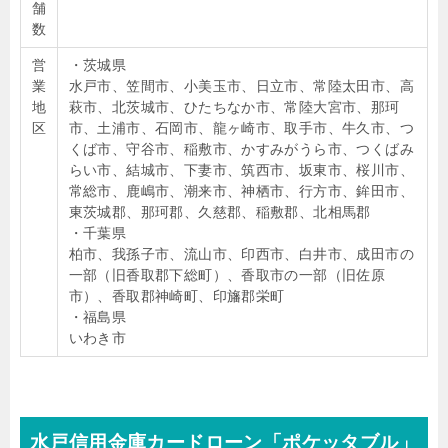
舗
数
営
・茨城県
業
水戸市、笠間市、小美玉市、日立市、常陸太田市、高
地
萩市、北茨城市、ひたちなか市、常陸大宮市、那珂
区
市、土浦市、石岡市、龍ヶ崎市、取手市、牛久市、つ
くば市、守谷市、稲敷市、かすみがうら市、つくばみ
らい市、結城市、下妻市、筑西市、坂東市、桜川市、
常総市、鹿嶋市、潮来市、神栖市、行方市、鉾田市、
東茨城郡、那珂郡、久慈郡、稲敷郡、北相馬郡
・千葉県
柏市、我孫子市、流山市、印西市、白井市、成田市の
一部（旧香取郡下総町）、香取市の一部（旧佐原
市）、香取郡神崎町、印旛郡栄町
・福島県
いわき市
水戸信用金庫カードローン「ポケッタブル」