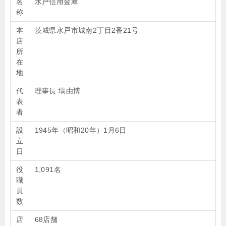
名
水戸信用金庫
称
本
茨城県水戸市城南2丁目2番21号
店
所
在
地
代
理事長 塙由博
表
者
設
1945年（昭和20年）1月6日
立
日
役
1,091名
職
員
数
店
68店舗