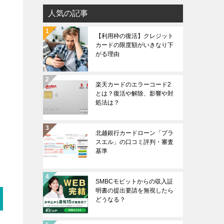
人気の記事
【利用枠の復活】クレジット
カードの限度額がいきなり下
がる理由
楽天カードのエラーコード2
とは？復活や解除、影響や対
処法は？
北越銀行カードローン「プラ
スエル」の口コミ評判・審査
基準
SMBCモビットからの収入証
明書の提出要請を無視したら
どうなる？