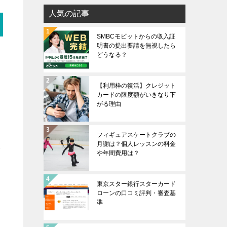
人気の記事
SMBCモビットからの収入証
明書の提出要請を無視したら
どうなる？
【利用枠の復活】クレジット
カードの限度額がいきなり下
がる理由
フィギュアスケートクラブの
月謝は？個人レッスンの料金
収
や年間費用は？
東京スター銀行スターカード
ローンの口コミ評判・審査基
準