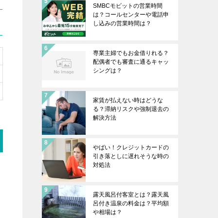
SMBCモビットの営業時間
は？コールセンターや電話申
し込みの営業時間は？
専業主婦でもお金借りれる？
配偶者でも審査に通るキャッ
シングは？
家賃が払えない時はどうな
る？滞納リスクや強制退去の
解決方法
やばい！クレジットカードの
引き落としに遅れそうな時の
対処法
露天風呂付客室とは？露天風
呂付き温泉の料金は？平均額
や相場は？