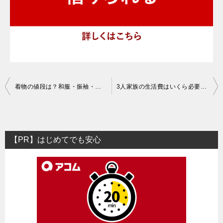
投
着物の値段は？和服・振袖・紋付袴・七五三・訪問着の料金相場は？
3人家族の生活費はいくら必要？1ヶ月の平均は？支出の相場や目安は？
稿
ナ
ビ
【PR】はじめてでも安心
ゲ
ー
シ
ョ
ン