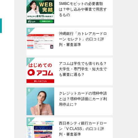
SMBCモビットの必要書類
は？申し込みや審査で用意す
るもの
沖縄銀行「カトレアカードロ
ーン セレクト」の口コミ評
判・審査基準
アコムは学生でも借りれる？
大学生・専門学生・短大生で
も審査に通る？
クレジットカードの増枠申請
とは？増枠申請後にカード利
用停止に？
西日本シティ銀行カードロー
ン「V CLASS」の口コミ評
判・審査基準