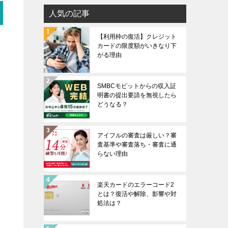
人気の記事
【利用枠の復活】クレジット
カードの限度額がいきなり下
がる理由
SMBCモビットからの収入証
明書の提出要請を無視したら
どうなる？
アイフルの審査は厳しい？審
査基準や審査落ち・審査に通
らない理由
楽天カードのエラーコード2
とは？復活や解除、影響や対
処法は？