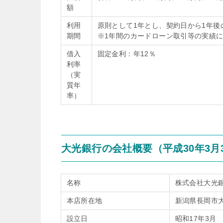
額
利用
原則として1年とし、契約日から1年
期間
※1年間のカードローン取引等の実績
借入
固定金利：年12％
利率
（実
質年
率）
大光銀行の会社概要（平成30年3月
名称
株式会社大光
本店所在地
新潟県長岡市大
設立日
昭和17年3月