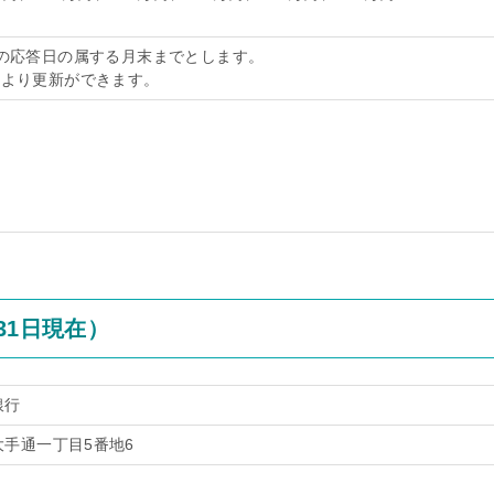
後の応答日の属する月末までとします。
により更新ができます。
31日現在）
銀行
手通一丁目5番地6