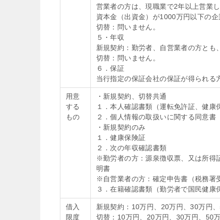
営業者の方は、現職業で2年以上営業
資本金（出資金）が1000万円以下の
切替：問いません。
５・年収
新規契約：勤労者、自営業者の方とも、
切替：問いません。
６．保証
当行指定の保証会社の保証が得られる
用意
・新規契約、切替共通
する
１．本人確認書類（運転免許証、健康
もの
２．個人情報の取扱いに関する同意書
・新規契約のみ
１．健康保険証
２．次の年収確認書類
※勤労者の方：源泉徴収票、又は所得
明書
※自営業者の方：確定申告書（税務署
３．在籍確認書類（勤労者で国民健康
借入
新規契約：10万円、20万円、30万円、
限度
切替：10万円、20万円、30万円、50万