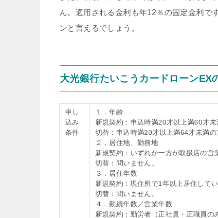
ん。適用される金利も年12％の固定金利で
ンと言えるでしょう。
大光銀行たいこうカードローンEX
申し
１．年齢
込み
新規契約：申込時満20才以上満60才
条件
切替：申込時満20才以上満64才未満の
２．居住地、勤務地
新規契約：いずれか一方が取扱店の営
切替：問いません。
３．居住年数
新規契約：現住所で1年以上居住して
切替：問いません。
４．勤続年数／営業年数
新規契約：勤労者（正社員・正職員の