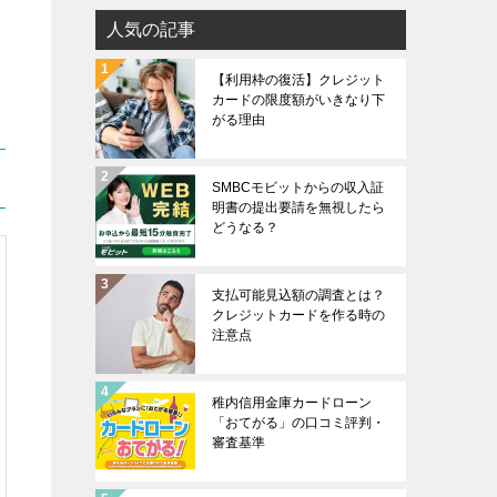
人気の記事
【利用枠の復活】クレジット
カードの限度額がいきなり下
がる理由
SMBCモビットからの収入証
明書の提出要請を無視したら
どうなる？
支払可能見込額の調査とは？
クレジットカードを作る時の
注意点
稚内信用金庫カードローン
「おてがる」の口コミ評判・
審査基準