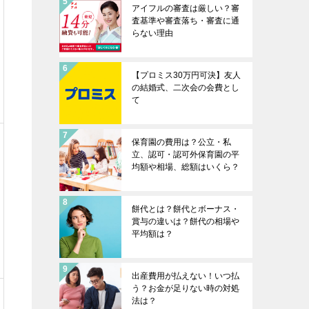
アイフルの審査は厳しい？審
査基準や審査落ち・審査に通
らない理由
【プロミス30万円可決】友人
の結婚式、二次会の会費とし
て
保育園の費用は？公立・私
立、認可・認可外保育園の平
均額や相場、総額はいくら？
餅代とは？餅代とボーナス・
賞与の違いは？餅代の相場や
平均額は？
出産費用が払えない！いつ払
う？お金が足りない時の対処
法は？