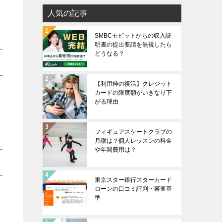
人気の記事
SMBCモビットからの収入証
明書の提出要請を無視したら
どうなる？
【利用枠の復活】クレジット
カードの限度額がいきなり下
がる理由
フィギュアスケートクラブの
月謝は？個人レッスンの料金
や年間費用は？
東京スター銀行スターカード
ローンの口コミ評判・審査基
準