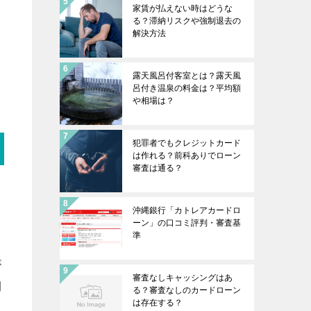
家賃が払えない時はどうな
る？滞納リスクや強制退去の
解決方法
露天風呂付客室とは？露天風
呂付き温泉の料金は？平均額
や相場は？
犯罪者でもクレジットカード
は作れる？前科ありでローン
審査は通る？
沖縄銀行「カトレアカードロ
ーン」の口コミ評判・審査基
準
が
審査なしキャッシングはあ
利
る？審査なしのカードローン
は存在する？