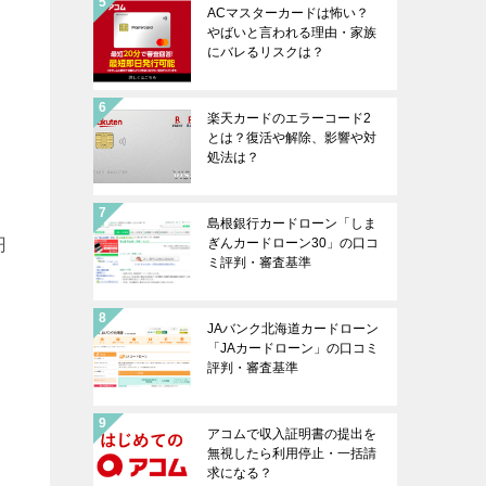
ACマスターカードは怖い？
やばいと言われる理由・家族
にバレるリスクは？
楽天カードのエラーコード2
とは？復活や解除、影響や対
処法は？
島根銀行カードローン「しま
円
ぎんカードローン30」の口コ
ミ評判・審査基準
JAバンク北海道カードローン
「JAカードローン」の口コミ
評判・審査基準
ま
アコムで収入証明書の提出を
無視したら利用停止・一括請
求になる？