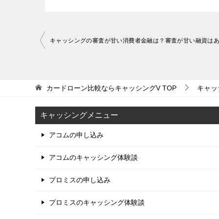
投
キャッシングの審査が甘い消費者金融は？審査が甘い融資は
稿
ナ
ビ
カードローン比較ならキャッシングV
TOP
キャッ
ゲ
キャッシングメニュー
ー
シ
アコムの申し込み
ョ
アコムのキャッシング体験談
ン
プロミスの申し込み
プロミスのキャッシング体験談