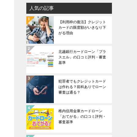
人気の記事
【利用枠の復活】クレジット
カードの限度額がいきなり下
がる理由
北越銀行カードローン「プラ
スエル」の口コミ評判・審査
基準
犯罪者でもクレジットカード
は作れる？前科ありでローン
審査は通る？
稚内信用金庫カードローン
「おてがる」の口コミ評判・
審査基準