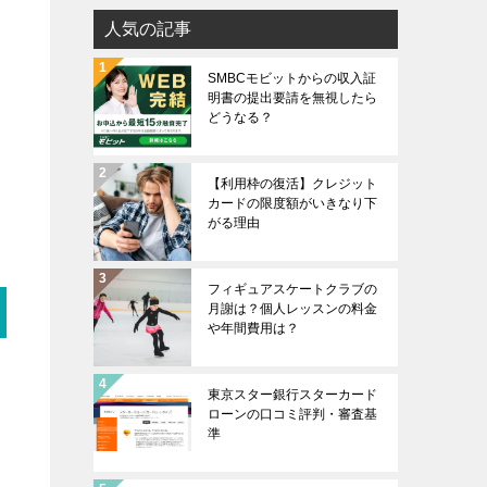
人気の記事
SMBCモビットからの収入証
明書の提出要請を無視したら
どうなる？
【利用枠の復活】クレジット
カードの限度額がいきなり下
がる理由
フィギュアスケートクラブの
月謝は？個人レッスンの料金
や年間費用は？
東京スター銀行スターカード
ローンの口コミ評判・審査基
準