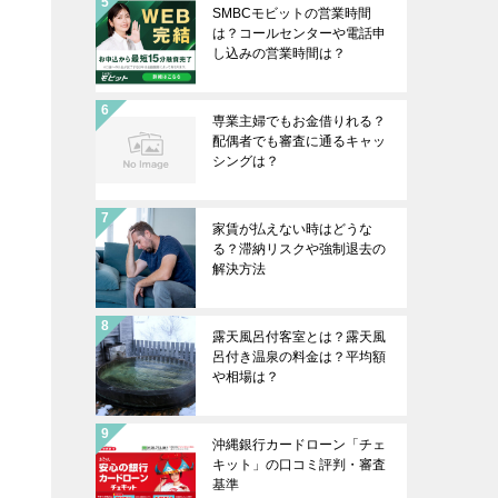
SMBCモビットの営業時間
は？コールセンターや電話申
し込みの営業時間は？
専業主婦でもお金借りれる？
配偶者でも審査に通るキャッ
シングは？
家賃が払えない時はどうな
る？滞納リスクや強制退去の
解決方法
露天風呂付客室とは？露天風
呂付き温泉の料金は？平均額
や相場は？
沖縄銀行カードローン「チェ
キット」の口コミ評判・審査
基準