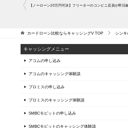
投
【ノーローン20万円可決】フリーターのコンビニ店員が即日
稿
ナ
ビ
カードローン比較ならキャッシングV
TOP
シンキ
ゲ
キャッシングメニュー
ー
シ
アコムの申し込み
ョ
アコムのキャッシング体験談
ン
プロミスの申し込み
プロミスのキャッシング体験談
SMBCモビットの申し込み
SMBCモビットのキャッシング体験談