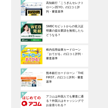
高知銀行「こうぎんセレクト
ローンZEYO」の口コミ評
判・審査基準
SMBCモビットからの収入証
明書の提出要請を無視したら
どうなる？
稚内信用金庫カードローン
「おてがる」の口コミ評判・
審査基準
熊本銀行カードローン「THE
FIRST」の口コミ評判・審査
基準
アコムは外国人でも審査に通
る？外国人はキャッシングで
お金借りれる？