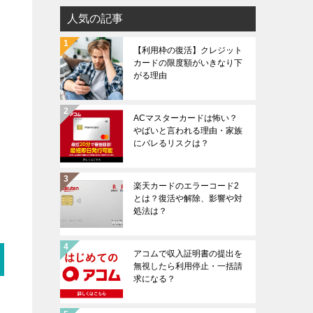
人気の記事
【利用枠の復活】クレジット
カードの限度額がいきなり下
がる理由
ACマスターカードは怖い？
やばいと言われる理由・家族
にバレるリスクは？
楽天カードのエラーコード2
とは？復活や解除、影響や対
処法は？
アコムで収入証明書の提出を
無視したら利用停止・一括請
求になる？