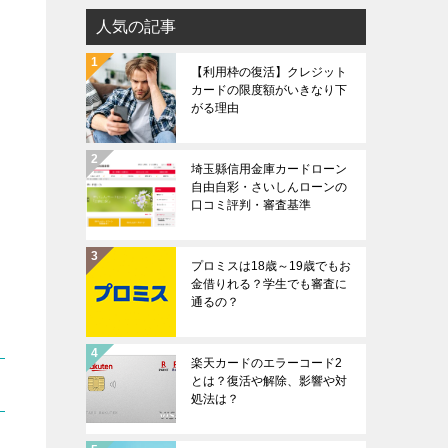
人気の記事
【利用枠の復活】クレジット
カードの限度額がいきなり下
がる理由
埼玉縣信用金庫カードローン
自由自彩・さいしんローンの
口コミ評判・審査基準
プロミスは18歳～19歳でもお
金借りれる？学生でも審査に
通るの？
楽天カードのエラーコード2
とは？復活や解除、影響や対
処法は？