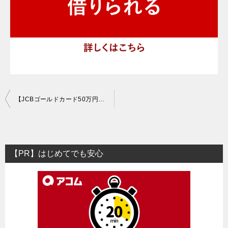
投
【JCBゴールドカード50万円可決】年収300万円台でもカード審査通過
稿
ナ
ビ
【PR】はじめてでも安心
ゲ
ー
シ
ョ
ン